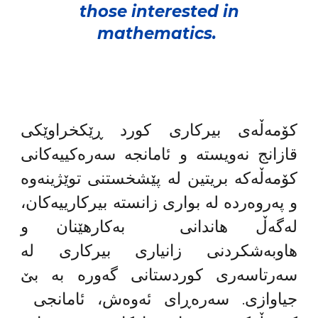
those interested in
mathematics.
کۆمەڵەی بیرکاری کورد ڕێکخراوێکی
قازانج نەویستە و ئامانجە سەرەکییەکانی
کۆمەڵەکە بریتین لە پێشخستنی توێژینەوە
و پەروەردە لە بواری زانستە بیرکارییەکان،
لەگەڵ هاندانی بەکارهێنان و
هاوبەشکردنی زانیاری بیرکاری لە
سەرتاسەری کوردستانی گەورە بە بێ
جیاوازی. سەرەڕای ئەوەش، ئامانجی