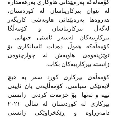
کۆمەڵەکە پەرەپێدانی هاوکاری بەرهەمدارە
لە نێوان بیرکاریناسان لە کوردستان،
هەروەها پەرەپێدانی هاوبەشی کاریگەر
لەگەڵ بیرکاریناسان و کۆمەڵگا
بیرکارییەکان لەسەر ئاستی جیهانی.
کۆمەڵەکە هەوڵ دەدات ئاسانکاری بۆ
توێژینەوەی هاوبەش لە چوارچێوەی
زانستە بیرکارییەکان بکات.
کۆمەڵەی بیرکاری کورد سەر بە هیچ
لایەنێکی سیاسی، کۆمەڵایەتی یان ئایینی
نییە و تەنها بۆ خزمەت کردنی زانستی
بیرکاری لە کوردستان لە ساڵی ٢٠٢١
دامەزراوە و ڕێکخراوێکی زانستی