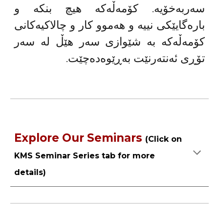
سەربەخۆیە. کۆمەڵەکە هیچ بنکە و
بارەگایێکی نییە و هەموو کار و چالاکیەکانی
کۆمەڵەکە بە شێوازی سەر هێڵ لە سەر
تۆڕی ئەنتەرنێت بەڕێوەدەچێت.
Explore Our Seminars
(
Click on
KMS Seminar Series tab
for more
details)