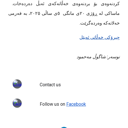
کردنەوەی بۆ بردنەوەی خەڵاتەکەی ئەبڵ دەردەخات.
ماساکی لە ڕۆژی ٢٠ی مانگی ٥ی ساڵی ٢٠٢٥، بە فەرمی
خەلاتەکە وەردەگرێت.
چیرۆکی خەڵاتی ئەبێل
نوسەر:
شاگوڵ مەحمود
Contact us
Follow us on
Facebook