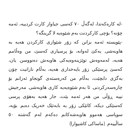
-لە کارەکەتدا، لەگەڵ ٧٠ کەسی جیاواز کارت کردییە، ئەمە
چۆنە؟ بۆچی کارکردنت بەم شێوەیە لا گرینگە؟
-پێویستە ئەمە بزانن کە زۆر شێوازی کارکردن هەیە بە
هاوبەشی. یەکێ لەوانە، بۆ پرسیاری کەسێ، من وەڵامم
هەیە، لەمەوەش توێژینەوەیەکی هاوبەش دەنووسن. یان،
کەسێ پرسێکی زۆر بایەخداری هەیە، بەڵام نازانیت چۆن
بەگژی دابچێت، بەڵام من کەرەستەی گونجاو ئەزانم بۆ
چارەسەرکردنی. ئا بەم شێوەیەیە کاری هاوبەشی. مەرجیش
نییە ڕۆڵی من هەر ئەمە بێت، جار هەیە بەهۆی پرسی
کەسێکی دیکە، کاتێکی زۆر بە بابەتێک خەریک دەبم. بۆیە،
سوپاسی هەموو هاوبەشەکانم دەکەم لەم گەشتە ٥٠
ساڵییەم. (ماساکی کاشیوارا)