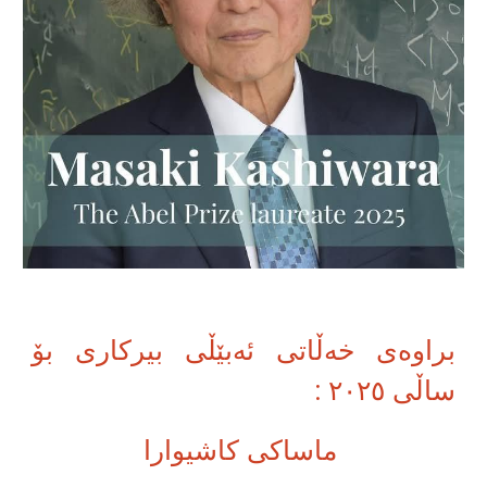
براوەی خەڵاتی ئەبێڵی بیرکاری بۆ
ساڵی ٢٠٢٥ :
ماساکی کاشیوارا