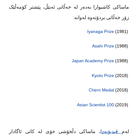
ماساکی کاشیوارا بەدەر لە خەڵاتی ئەبێڵ، پێشتر کۆمەڵێک
زۆر خەڵاتی بردۆتەوە لەوانە:
Iyanaga Prize
(1981)
Asahi Prize
(1988)
Japan Academy Prize
(1988)
Kyoto Prize
(2018)
Chern Medal
(2018)
Asian Scientist 100
(2019)
لەم
ڤیدیۆیەدا
، ماساکی دڵخۆشی خۆی لە کاتی ئاگادار