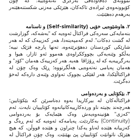
نموونەی دەقاودەقی بەرگری نەتەوەییە؛ کە چۆن
کۆبوونەوەی ئیرادەی تاکەکان، هێزێکی مەزنی شکستنەهێنەر
بەرهەم دەهێنێت.
٢. هاوشێوەیی خۆیی (Self-similarity) و ناسنامە
بنەمایەکی سەرەکی فراکتاڵ ئەوەیە کە "بەشەکە، گوزارشت
لە گشت دەکات". لەم کەمپەینەدا، هەر کەزییەک کە لە هەر
شارێکی کوردستان دەهۆنرێتەوە، تەنها پارچە قژێک نییە؛
بەڵکو وێنەیەکی بچووککراوەی هەموو ئەو ئازار، هیوا و
بەرگرییەیە کە لە ڕۆژاڤا هەیە. هەر کەزییەک هەمان "کۆد" و
هەمان پەیامی نەتەوەیی هەڵگرتووە؛ ڕێک وەک چۆن لە
فراکتاڵێکدا، هەر لقێکی بچووک تەواوی وێنەی دارەکە لەخۆ
دەگرێت.
٣. بێکۆتایی و بەردەوامی
فراکتاڵەکان لە بیرکاریدا بەوە دەناسرێن کە بێکۆتایین؛
هەرچەند بچیتە ناو وردەکارییەکانیانەوە کۆتایییان نایەت. ئەم
"کەزی" هۆنینەوەیەش وەک هێمایەک بۆ بەردەوامی
(Continuity) بەکاردێت. پەیامەکە ئەوەیە کە ئەم ڕەگ و
کەزییانە هێندە لەناو یەکدا چنراون و هێندە قووڵن، کە هیچ
هێزێک ناتوانێت کۆتایییان پێ بهێنێت. وەک چۆن فراکتاڵ لە