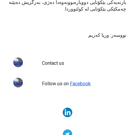
بازنەیەکی بێکۆتایی دووبارەبوونەوەدا دەژی، بەرگریش دەبێتە
چەمکێکی بێکۆتایی لە کولتووردا.
نووسەر: وریا کەریم
Contact us
Follow us on
Facebook