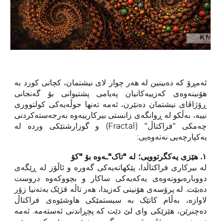
ئەمڕۆ کە دەبینین لە هەر چوار لای نیشتمان، کچانی کورد بە
هۆنینەوەی کەزییەکانیان پەیامی پشتیوانی بۆ گەنجانی
ڕۆژاڤای نیشتمان دەنێرن، ئەمە تەنها جوڵەیەکی کولتووری
نییە، بەڵکو لە ڕوانگەی زانستی بیرکارییەوە بەرجەستەکردنی
چەمکی "فراکتاڵ" (Fractal) و گوزارشتێکی وردە لە
یەکپارچەیی نەتەوەیی:
١. هێزی یەکگرتوویی؛ لە "تاک"ـەوە بۆ "کۆ
لە بیرکاری فراکتاڵدا، پێکهاتەیەکی گەورە و ئاڵۆز لە ڕێگەی
دووبارەبوونەوەی یەکەیەکی ساکار و بچووکەوە دروست
دەبێت. لە پرۆسەی هۆنینی کەزیدا، هەر تاڵە قژێک بەتەنیا زۆر
لاوازە، بەڵام کاتێک بە سیستمێکی هاوشێوەی فراکتاڵ
دەچنرێن، هێزێکی وای لێ دێت کە پچڕاندنی ئەستەمە. ئەمە